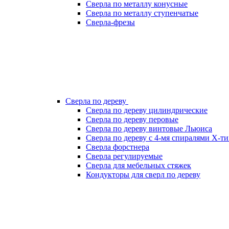
Сверла по металлу конусные
Сверла по металлу ступенчатые
Сверла-фрезы
Сверла по дереву
Сверла по дереву цилиндрические
Сверла по дереву перовые
Сверла по дереву винтовые Льюиса
Сверла по дереву с 4-мя спиралями Х-т
Сверла форстнера
Сверла регулируемые
Сверла для мебельных стяжек
Кондукторы для сверл по дереву