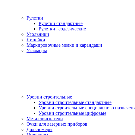
Рулетки
Рулетки стандартные
Рулетки геодезические
Угольники
Линейки
Маркировочные мелки и карандаши
Угломеры
Уровни строительные
Уровни строительные стандартные
Уровни строительные специального назначен
Уровни строительные цифровые
Металлоискатели
Очки для лазерных приборов
Дальномеры
Нивелиры