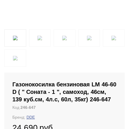
Газонокосилка бензиновая LM 46-60
D ( " Соната - 1 ", самоход, 46cм,
139 куб.см, 4л.с, 60л, 35кг) 246-647
Код
246-647
Бренд:
DDE
24 690
руб