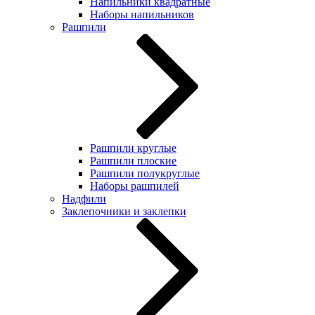
Напильники квадратные
Наборы напильников
Рашпили
Рашпили круглые
Рашпили плоские
Рашпили полукруглые
Наборы рашпилей
Надфили
Заклепочники и заклепки