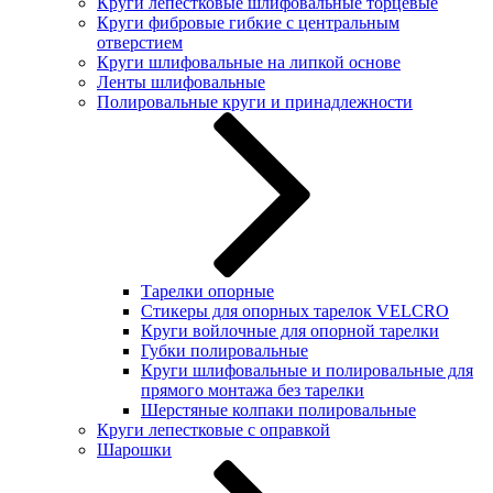
Круги лепестковые шлифовальные торцевые
Круги фибровые гибкие с центральным
отверстием
Круги шлифовальные на липкой основе
Ленты шлифовальные
Полировальные круги и принадлежности
Тарелки опорные
Стикеры для опорных тарелок VELCRO
Круги войлочные для опорной тарелки
Губки полировальные
Круги шлифовальные и полировальные для
прямого монтажа без тарелки
Шерстяные колпаки полировальные
Круги лепестковые с оправкой
Шарошки