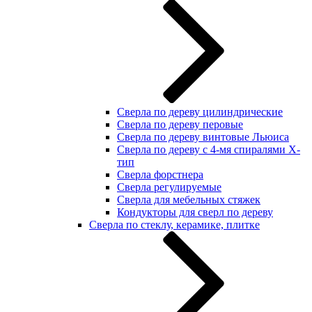
Сверла по дереву цилиндрические
Сверла по дереву перовые
Сверла по дереву винтовые Льюиса
Сверла по дереву с 4-мя спиралями Х-
тип
Сверла форстнера
Сверла регулируемые
Сверла для мебельных стяжек
Кондукторы для сверл по дереву
Сверла по стеклу, керамике, плитке