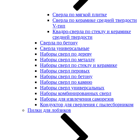
Сверла по мягкой плитке
Сверла по керамике средней твердости
V-тип
Квадро-сверла по стеклу и керамике
средней твердости
Сверла по бетону
Сверла универсальные
Наборы сверл по дереву
Наборы сверл по металлу
Наборы сверл по стеклу и керамике
Наборы сверл перовых
Наборы сверл по бетону
Наборы сверл по камню
Наборы сверл универсальных
Наборы комбинированных сверл
Наборы для извлечения саморезов
Кондуктор для сверления с пылесборником
Пилки для лобзиков