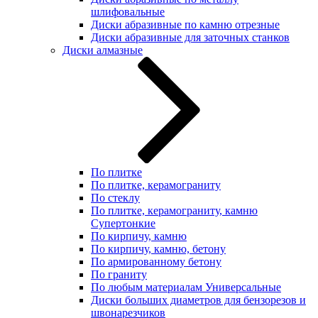
шлифовальные
Диски абразивные по камню отрезные
Диски абразивные для заточных станков
Диски алмазные
По плитке
По плитке, керамограниту
По стеклу
По плитке, керамограниту, камню
Супертонкие
По кирпичу, камню
По кирпичу, камню, бетону
По армированному бетону
По граниту
По любым материалам Универсальные
Диски больших диаметров для бензорезов и
швонарезчиков