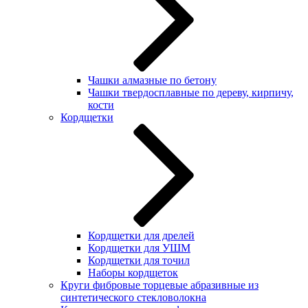
Чашки алмазные по бетону
Чашки твердосплавные по дереву, кирпичу,
кости
Кордщетки
Кордщетки для дрелей
Кордщетки для УШМ
Кордщетки для точил
Наборы кордщеток
Круги фибровые торцевые абразивные из
синтетического стекловолокна