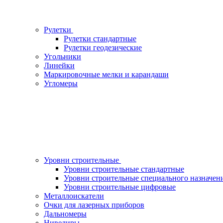
Рулетки
Рулетки стандартные
Рулетки геодезические
Угольники
Линейки
Маркировочные мелки и карандаши
Угломеры
Уровни строительные
Уровни строительные стандартные
Уровни строительные специального назначен
Уровни строительные цифровые
Металлоискатели
Очки для лазерных приборов
Дальномеры
Нивелиры