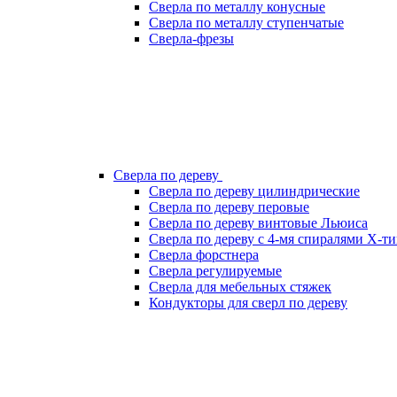
Сверла по металлу конусные
Сверла по металлу ступенчатые
Сверла-фрезы
Сверла по дереву
Сверла по дереву цилиндрические
Сверла по дереву перовые
Сверла по дереву винтовые Льюиса
Сверла по дереву с 4-мя спиралями Х-т
Сверла форстнера
Сверла регулируемые
Сверла для мебельных стяжек
Кондукторы для сверл по дереву