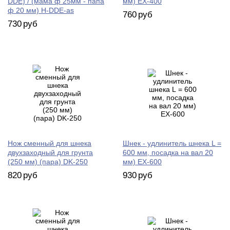
DDE) / (мама ф 25мм - папа
мм) EX-400
ф 20 мм) H-DDE-as
760
руб
730
руб
Нож сменный для шнека
Шнек - удлинитель шнека L =
двухзаходный для грунта
600 мм, посадка на вал 20
(250 мм) (пара) DK-250
мм) EX-600
820
руб
930
руб