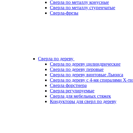
Сверла по металлу конусные
Сверла по металлу ступенчатые
Сверла-фрезы
Сверла по дереву
Сверла по дереву цилиндрические
Сверла по дереву перовые
Сверла по дереву винтовые Льюиса
Сверла по дереву с 4-мя спиралями Х-т
Сверла форстнера
Сверла регулируемые
Сверла для мебельных стяжек
Кондукторы для сверл по дереву