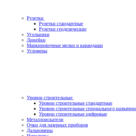
Рулетки
Рулетки стандартные
Рулетки геодезические
Угольники
Линейки
Маркировочные мелки и карандаши
Угломеры
Уровни строительные
Уровни строительные стандартные
Уровни строительные специального назначен
Уровни строительные цифровые
Металлоискатели
Очки для лазерных приборов
Дальномеры
Нивелиры